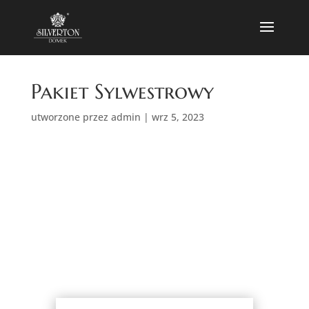
Pakiet Sylwestrowy
utworzone przez
admin
|
wrz 5, 2023
Pakiet
Sylwestrowy
Rezerwacje przyjmowane są na min 4
doby.