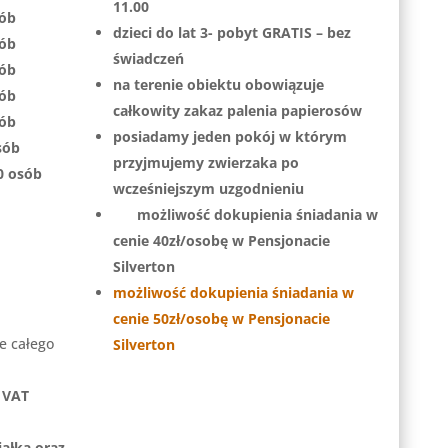
11.00
sób
dzieci do lat 3- pobyt GRATIS – bez
sób
świadczeń
sób
na terenie obiektu obowiązuje
sób
całkowity zakaz palenia papierosów
sób
posiadamy jeden pokój w którym
sób
przyjmujemy zwierzaka po
0 osób
wcześniejszym uzgodnieniu
możliwość dokupienia śniadania w
cenie 40zł/osobę w Pensjonacie
Silverton
możliwość dokupienia śniadania w
cenie 50zł/osobę w Pensjonacie
e całego
Silverton
 VAT
iałka oraz