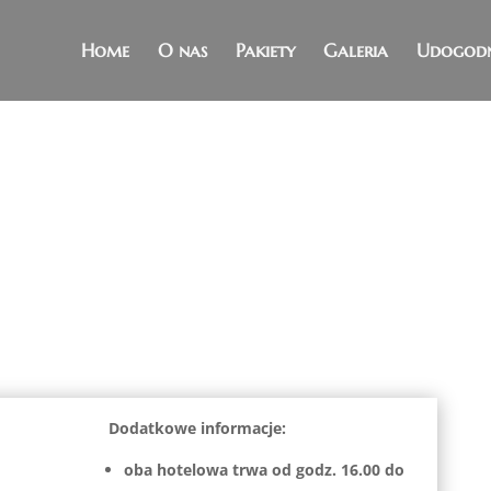
Home
O nas
Pakiety
Galeria
Udogodn
T MAJ-CZERWIEC
(5.05-21.06.2024)
Dodatkowe informacje:
oba hotelowa trwa od godz. 16.00 do