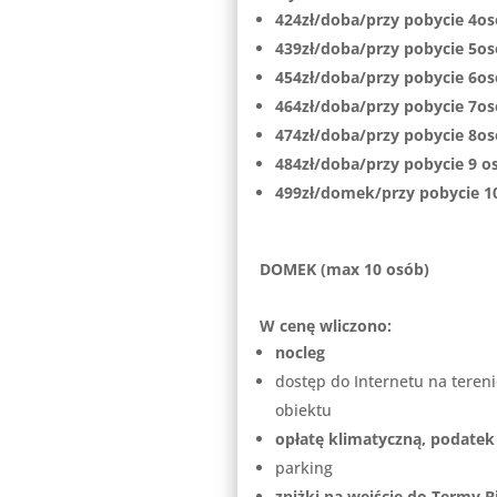
424zł/doba/przy pobycie 4o
439zł/doba/przy pobycie 5o
454zł/doba/przy pobycie 6o
464zł/doba/przy pobycie 7o
474zł/doba/przy pobycie 8o
484zł/doba/przy pobycie 9 o
499zł/domek/przy pobycie 1
DOMEK (max 10 osób)
W cenę wliczono:
nocleg
dostęp do Internetu na tereni
obiektu
opłatę klimatyczną, podatek
parking
zniżki na wejście do Termy B